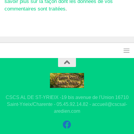
savoir plus sur la façon dont les données de vos
commentaires sont traitées
.
CSCS AL DE ST-YRIEIX -19 bis avenue de l'Union 16710
Saint-Yrieix/Charente - 05.45.92.14.82 - accueil@cscsal-
aredien.com