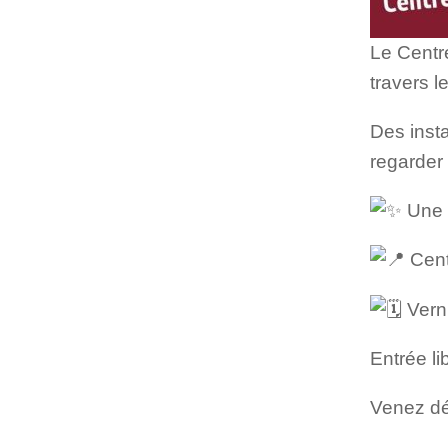
Le Centr
travers l
Des insta
regarder 
Une i
Cent
Verni
Entrée li
Venez déc