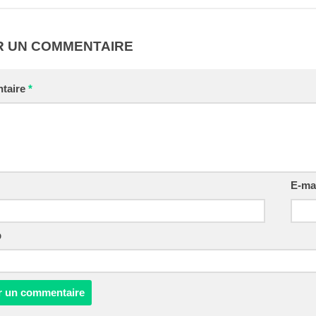
R UN COMMENTAIRE
taire
*
E-ma
b