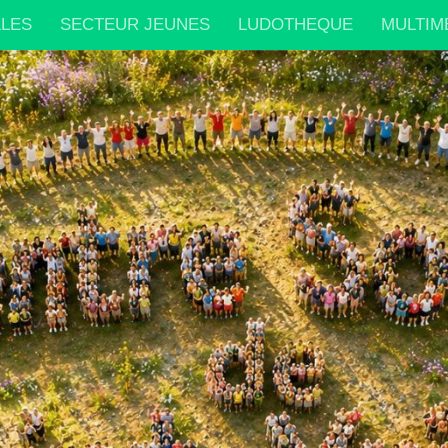
LLES
SECTEUR JEUNES
LUDOTHEQUE
MULTIM
IONS PARTENAIRES
INFOS PRATIQUES
PARTENA