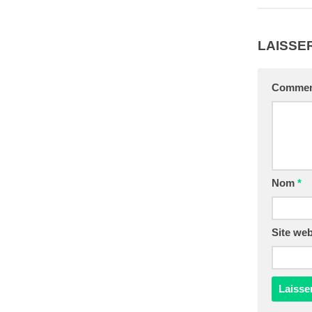
LAISSE
Commen
Nom
*
Site we