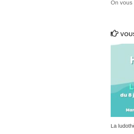
On vous 
VOUS
La ludoth