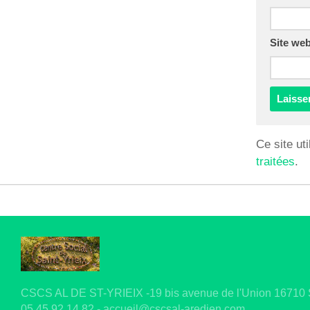
Site we
Ce site ut
traitées
.
CSCS AL DE ST-YRIEIX -19 bis avenue de l'Union 16710 Sa
05.45.92.14.82 - accueil@cscsal-aredien.com