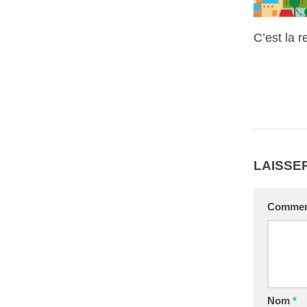
C’est la r
LAISSE
Commen
Nom
*