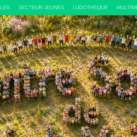
LLES
SECTEUR JEUNES
LUDOTHEQUE
MULTIM
IONS PARTENAIRES
INFOS PRATIQUES
PARTENA