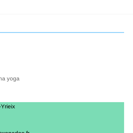
itare)
tha yoga
Yrieix