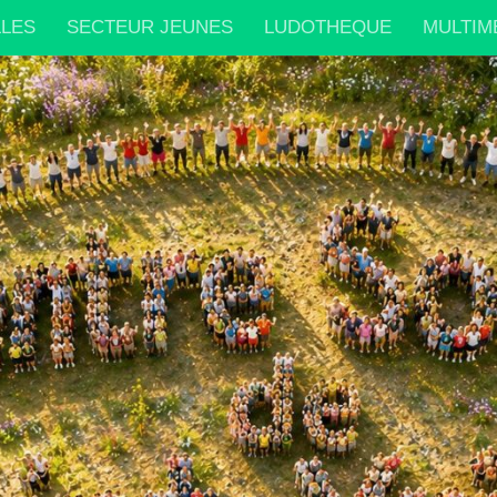
LLES
SECTEUR JEUNES
LUDOTHEQUE
MULTIM
IONS PARTENAIRES
INFOS PRATIQUES
PARTENA