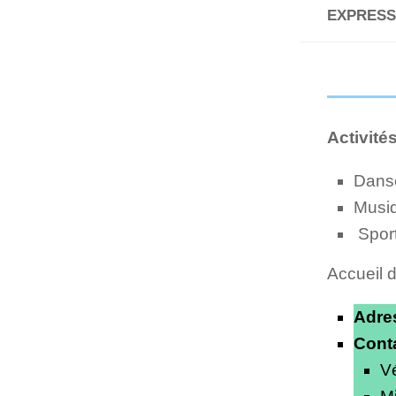
EXPRESS
Activité
Danse
M
Sport
Accueil d
Adre
Cont
V