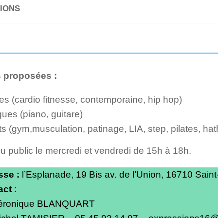
IONS
s proposées :
s (cardio fitnesse, contemporaine, hip hop)
usiques (piano, gu
s (gym,musculation, patinage, LIA, step, pilates, ha
u public le mercredi et vendredi de 15h à 18h.
sse :
l’Esplanade, 19 Bis av. de l’Union, 16710 Saint-
act
:
éronique BLANQUART